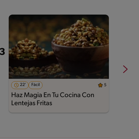
22'
Fácil
5
Haz Magia En Tu Cocina Con
A
Lentejas Fritas
M