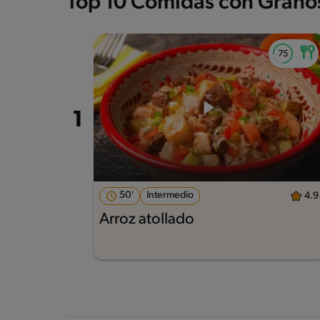
Top 10 Comidas con Grano
50'
Intermedio
4.9
Arroz atollado