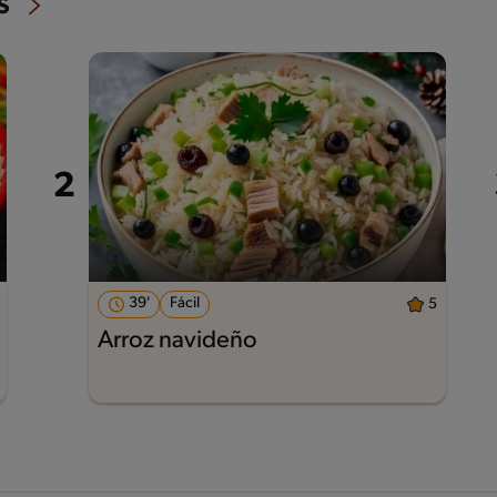
s
39'
Fácil
5
Arroz navideño