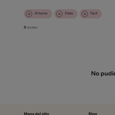
Al horno
Dieta
Fácil
0
recetas
No pudim
Mapa del sitio
Blog