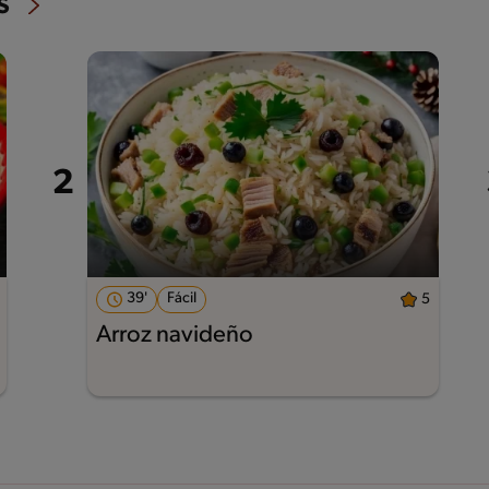
s
39'
Fácil
5
Arroz navideño