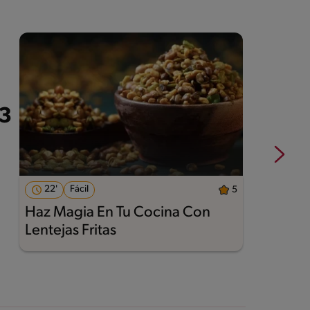
22'
Fácil
5
Haz Magia En Tu Cocina Con
A
Lentejas Fritas
M