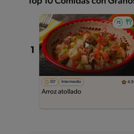
Top 10 Comidas con Grano
50'
Intermedio
4.9
Arroz atollado