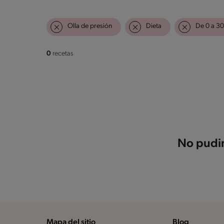
Olla de presión
Dieta
De 0 a 30
0
recetas
No pudim
Mapa del sitio
Blog