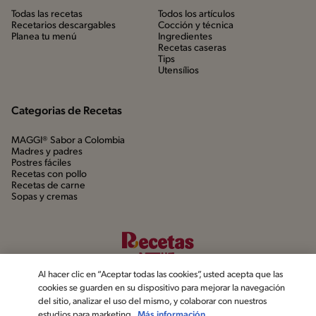
Todas las recetas
Todos los artículos
Recetarios descargables
Cocción y técnica
Planea tu menú
Ingredientes
Recetas caseras
Tips
Utensílios
Categorias de Recetas
MAGGI® Sabor a Colombia
Madres y padres
Postres fáciles
Recetas con pollo
Recetas de carne
Sopas y cremas
Al hacer clic en “Aceptar todas las cookies”, usted acepta que las
cookies se guarden en su dispositivo para mejorar la navegación
del sitio, analizar el uso del mismo, y colaborar con nuestros
estudios para marketing.
Más información