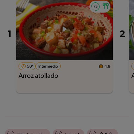
50'
Intermedio
4.9
Arroz atollado