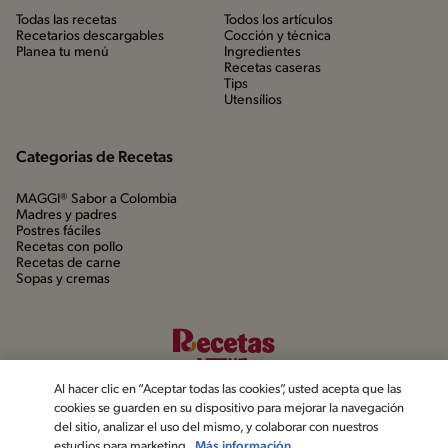
Todas las recetas
Todos los artículos
Recetarios descargables
Cocción y técnica
Planea tu menú
Ingredientes
Recetas caseras
Tips
Utensílios
Categorias de Recetas
MAGGI® Sabor a Colombia
Madres y padres
Postres fáciles
Recetas con pollo
Recetas de carne
Sopas y cremas
Al hacer clic en “Aceptar todas las cookies”, usted acepta que las
cookies se guarden en su dispositivo para mejorar la navegación
del sitio, analizar el uso del mismo, y colaborar con nuestros
estudios para marketing.
Más información