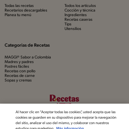
Todas las recetas
Todos los artículos
Recetarios descargables
Cocción y técnica
Planea tu menú
Ingredientes
Recetas caseras
Tips
Utensílios
Categorias de Recetas
MAGGI® Sabor a Colombia
Madres y padres
Postres fáciles
Recetas con pollo
Recetas de carne
Sopas y cremas
Al hacer clic en “Aceptar todas las cookies”, usted acepta que las
cookies se guarden en su dispositivo para mejorar la navegación
del sitio, analizar el uso del mismo, y colaborar con nuestros
estudios para marketing.
Más información