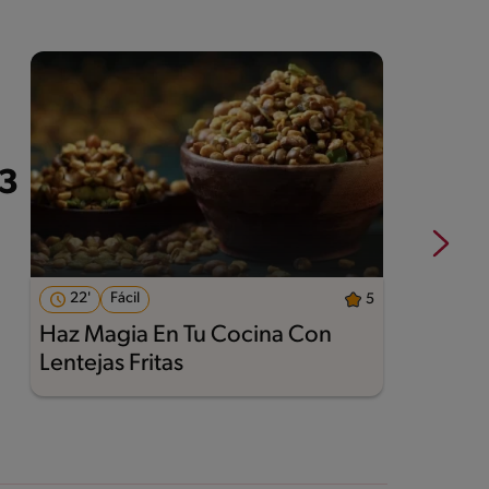
22'
Fácil
5
Haz Magia En Tu Cocina Con
A
Lentejas Fritas
M