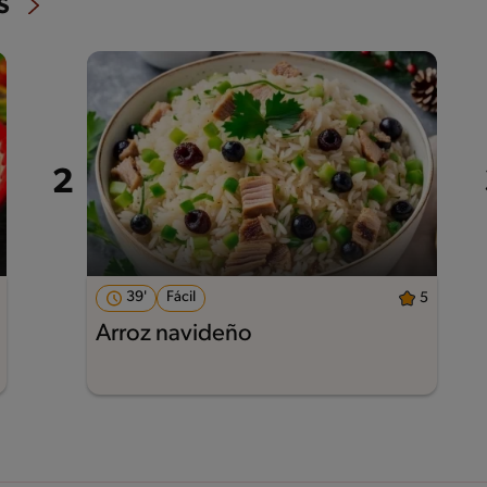
s
39'
Fácil
5
Arroz navideño