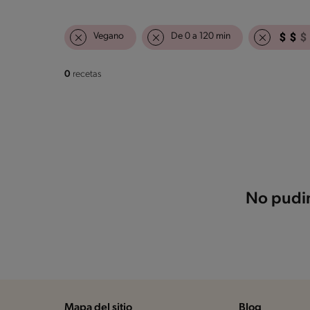
Vegano
De 0 a 120 min
0
recetas
No pudim
Mapa del sitio
Blog