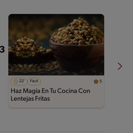
22'
Fácil
5
Haz Magia En Tu Cocina Con
A
Lentejas Fritas
M