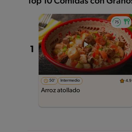
Top 10 Comidas con Grano
50'
Intermedio
4.9
Arroz atollado