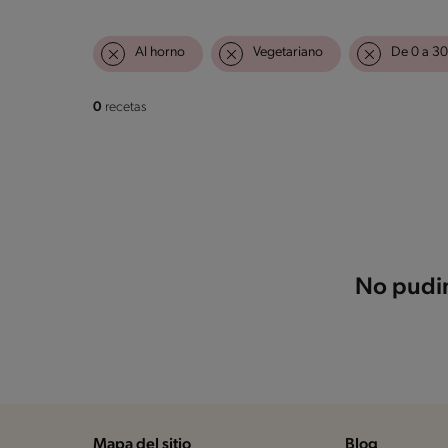
Al horno
Vegetariano
De 0 a 30
0
recetas
No pudim
Mapa del sitio
Blog