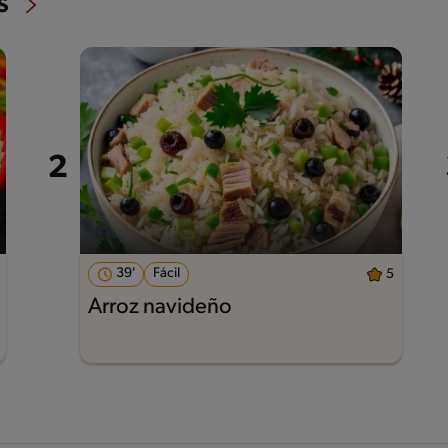
s
39'
Fácil
5
Arroz navideño