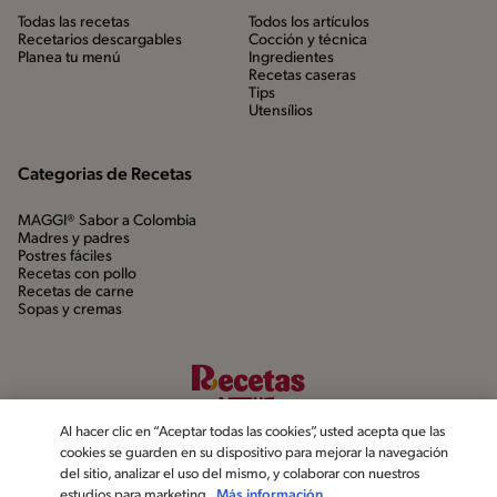
Todas las recetas
Todos los artículos
Recetarios descargables
Cocción y técnica
Planea tu menú
Ingredientes
Recetas caseras
Tips
Utensílios
Categorias de Recetas
MAGGI® Sabor a Colombia
Madres y padres
Postres fáciles
Recetas con pollo
Recetas de carne
Sopas y cremas
Al hacer clic en “Aceptar todas las cookies”, usted acepta que las
cookies se guarden en su dispositivo para mejorar la navegación
del sitio, analizar el uso del mismo, y colaborar con nuestros
estudios para marketing.
Más información