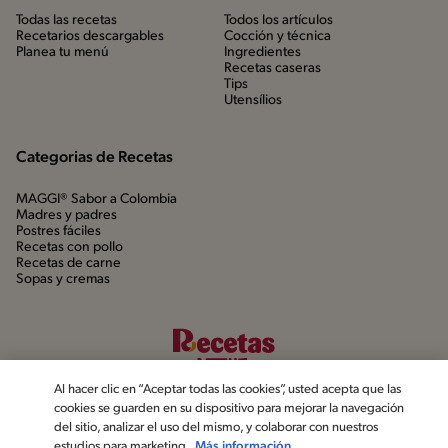
Todas las recetas
Todos los artículos
Recetarios descargables
Cocción y técnica
Planea tu menú
Ingredientes
Recetas caseras
Tips
Utensílios
Categorias de Recetas
MAGGI® Sabor a Colombia
Madres y padres
Postres fáciles
Recetas con pollo
Recetas de carne
Sopas y cremas
Al hacer clic en “Aceptar todas las cookies”, usted acepta que las
cookies se guarden en su dispositivo para mejorar la navegación
del sitio, analizar el uso del mismo, y colaborar con nuestros
estudios para marketing.
Más información