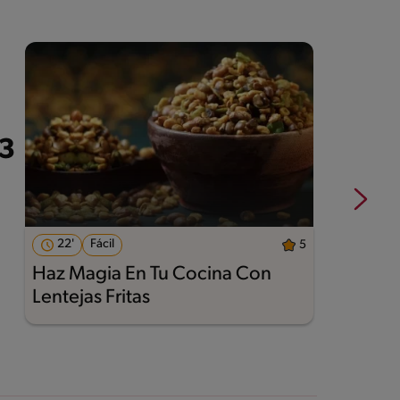
22'
Fácil
5
Haz Magia En Tu Cocina Con
A
Lentejas Fritas
M