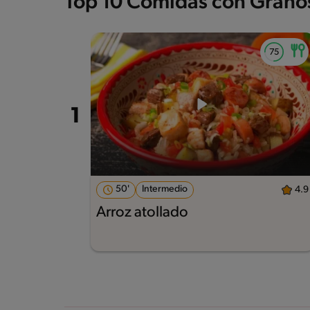
Top 10 Comidas con Grano
50'
Intermedio
4.9
Arroz atollado