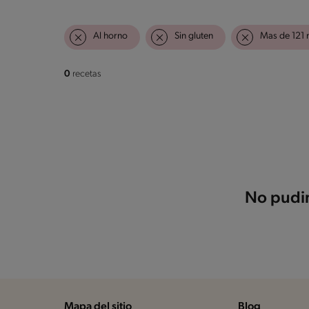
Al horno
Sin gluten
Mas de 121 
0
recetas
No pudim
Mapa del sitio
Blog