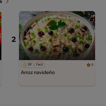
s
39'
Fácil
5
Arroz navideño