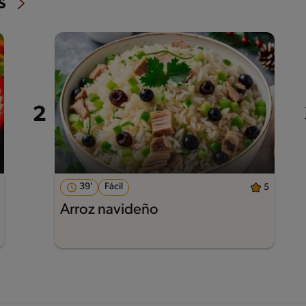
s
39'
Fácil
5
Arroz navideño