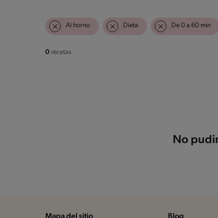
Al horno
Dieta
De 0 a 60 min
0
recetas
No pudim
Mapa del sitio
Blog