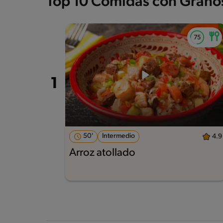
Top 10 Comidas con Grano
50'
Intermedio
4.9
Arroz atollado