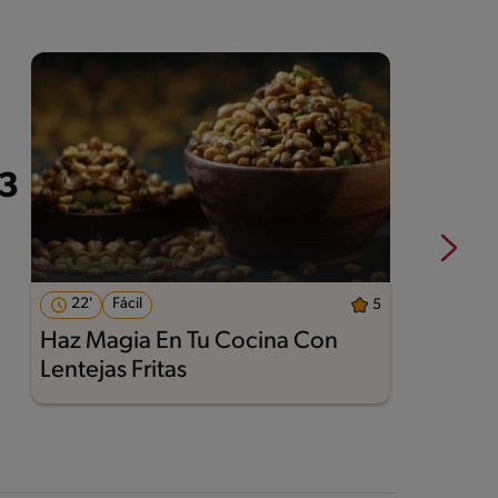
22'
Fácil
5
Haz Magia En Tu Cocina Con
A
Lentejas Fritas
M