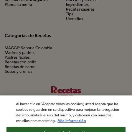
Recetarios descargables
Cocción y técnica
Planea tu menú
Ingredientes
Recetas caseras
Tips
Utensílios
Categorias de Recetas
MAGGI® Sabor a Colombia
Madres y padres
Postres fáciles
Recetas con pollo
Recetas de carne
Sopas y cremas
Al hacer clic en “Aceptar todas las cookies”, usted acepta que las
cookies se guarden en su dispositivo para mejorar la navegación
del sitio, analizar el uso del mismo, y colaborar con nuestros
estudios para marketing.
Más información
©2022, Nestlé. Marcas registradas por Société dels Produits Nestlé,
S.A. Vevey (Suiza)