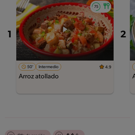
50'
Intermedio
4.9
Arroz atollado