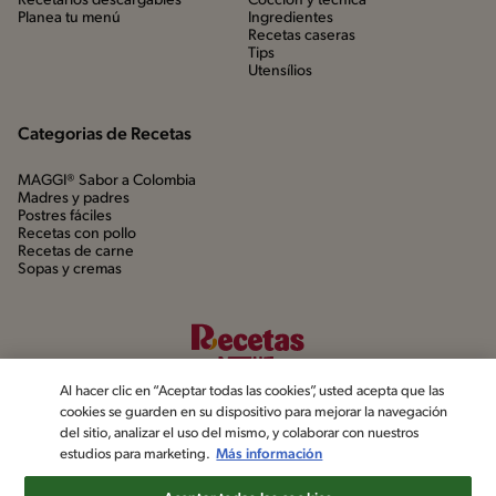
Recetarios descargables
Cocción y técnica
Planea tu menú
Ingredientes
Recetas caseras
Tips
Utensílios
Categorias de Recetas
MAGGI® Sabor a Colombia
Madres y padres
Postres fáciles
Recetas con pollo
Recetas de carne
Sopas y cremas
Al hacer clic en “Aceptar todas las cookies”, usted acepta que las
cookies se guarden en su dispositivo para mejorar la navegación
del sitio, analizar el uso del mismo, y colaborar con nuestros
estudios para marketing.
Más información
©2022, Nestlé. Marcas registradas por Société dels Produits Nestlé,
S.A. Vevey (Suiza)