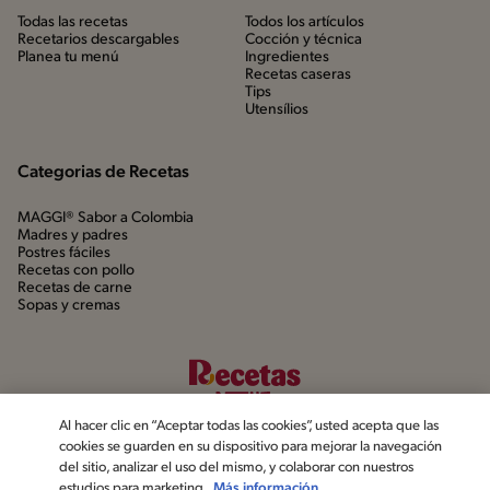
Todas las recetas
Todos los artículos
Recetarios descargables
Cocción y técnica
Planea tu menú
Ingredientes
Recetas caseras
Tips
Utensílios
Categorias de Recetas
MAGGI® Sabor a Colombia
Madres y padres
Postres fáciles
Recetas con pollo
Recetas de carne
Sopas y cremas
Al hacer clic en “Aceptar todas las cookies”, usted acepta que las
cookies se guarden en su dispositivo para mejorar la navegación
del sitio, analizar el uso del mismo, y colaborar con nuestros
estudios para marketing.
Más información