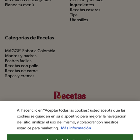
Recetarios descargables
Cocción y técnica
Planea tu menú
Ingredientes
Recetas caseras
Tips
Utensílios
Categorias de Recetas
MAGGI® Sabor a Colombia
Madres y padres
Postres fáciles
Recetas con pollo
Recetas de carne
Sopas y cremas
Al hacer clic en “Aceptar todas las cookies”, usted acepta que las
cookies se guarden en su dispositivo para mejorar la navegación
del sitio, analizar el uso del mismo, y colaborar con nuestros
estudios para marketing.
Más información
©2022, Nestlé. Marcas registradas por Société dels Produits Nestlé,
S.A. Vevey (Suiza)