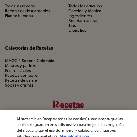
Todas las recetas
Todos los artículos
Recetarios descargables
Cocción y técnica
Planea tu menú
Ingredientes
Recetas caseras
Tips
Utensílios
Categorias de Recetas
MAGGI® Sabor a Colombia
Madres y padres
Postres fáciles
Recetas con pollo
Recetas de carne
Sopas y cremas
Al hacer clic en “Aceptar todas las cookies”, usted acepta que las
cookies se guarden en su dispositivo para mejorar la navegación
del sitio, analizar el uso del mismo, y colaborar con nuestros
estudios para marketing.
Más información