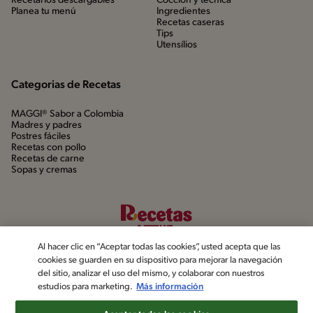
Recetarios descargables
Cocción y técnica
Planea tu menú
Ingredientes
Recetas caseras
Tips
Utensílios
Categorias de Recetas
MAGGI® Sabor a Colombia
Madres y padres
Postres fáciles
Recetas con pollo
Recetas de carne
Sopas y cremas
Al hacer clic en “Aceptar todas las cookies”, usted acepta que las
cookies se guarden en su dispositivo para mejorar la navegación
del sitio, analizar el uso del mismo, y colaborar con nuestros
estudios para marketing.
Más información
©2022, Nestlé. Marcas registradas por Société dels Produits Nestlé,
S.A. Vevey (Suiza)