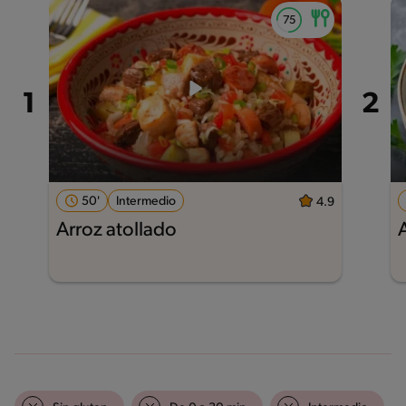
50'
Intermedio
4.9
Arroz atollado