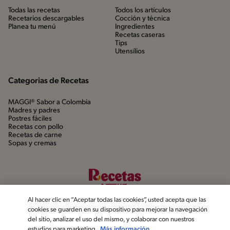
Todas las recetas
Todos los artículos
Recetarios descargables
Cocción y técnica
Planea tu menú
Ingredientes
Recetas caseras
Tips
Utensílios
Categorias de Recetas
MAGGI® Sabor a Colombia
Madres y padres
Postres fáciles
Recetas con pollo
Recetas de carne
Sopas y cremas
Al hacer clic en “Aceptar todas las cookies”, usted acepta que las
cookies se guarden en su dispositivo para mejorar la navegación
del sitio, analizar el uso del mismo, y colaborar con nuestros
estudios para marketing.
Más información