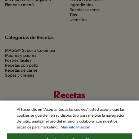
Recetarios descargables
Cocción y técnica
Planea tu menú
Ingredientes
Recetas caseras
Tips
Utensílios
Categorias de Recetas
MAGGI® Sabor a Colombia
Madres y padres
Postres fáciles
Recetas con pollo
Recetas de carne
Sopas y cremas
Al hacer clic en “Aceptar todas las cookies”, usted acepta que las
cookies se guarden en su dispositivo para mejorar la navegación
del sitio, analizar el uso del mismo, y colaborar con nuestros
estudios para marketing.
Más información
©2022, Nestlé. Marcas registradas por Société dels Produits Nestlé,
S.A. Vevey (Suiza)