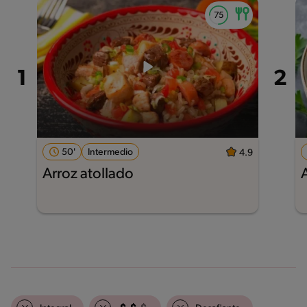
50'
Intermedio
4.9
Arroz atollado