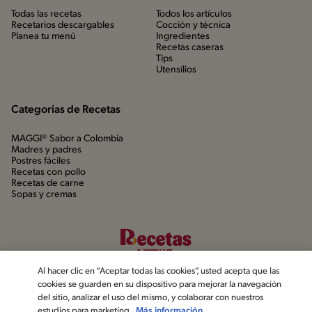
Todas las recetas
Todos los artículos
Recetarios descargables
Cocción y técnica
Planea tu menú
Ingredientes
Recetas caseras
Tips
Utensílios
Categorias de Recetas
MAGGI® Sabor a Colombia
Madres y padres
Postres fáciles
Recetas con pollo
Recetas de carne
Sopas y cremas
Al hacer clic en “Aceptar todas las cookies”, usted acepta que las
cookies se guarden en su dispositivo para mejorar la navegación
del sitio, analizar el uso del mismo, y colaborar con nuestros
estudios para marketing.
Más información