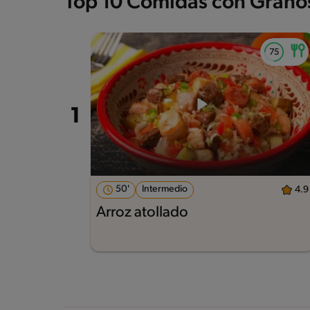
Top 10 Comidas con Grano
50'
Intermedio
4.9
Arroz atollado