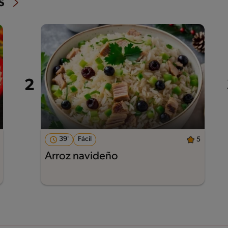
s
39'
Fácil
5
Arroz navideño