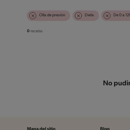
Olla de presión
Dieta
De 0 a 12
0
recetas
No pudim
Mapa del sitio
Blog