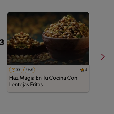
22'
Fácil
5
Haz Magia En Tu Cocina Con
A
Lentejas Fritas
M