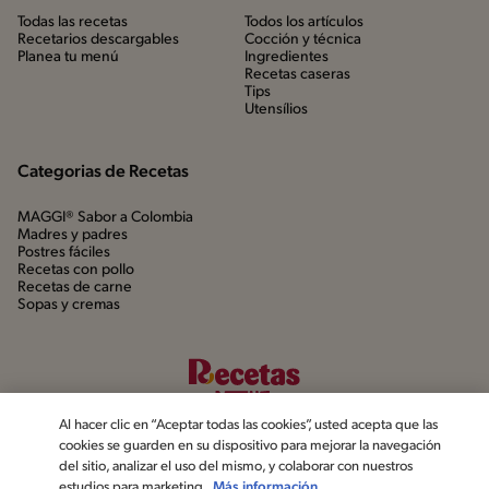
Todas las recetas
Todos los artículos
Recetarios descargables
Cocción y técnica
Planea tu menú
Ingredientes
Recetas caseras
Tips
Utensílios
Categorias de Recetas
MAGGI® Sabor a Colombia
Madres y padres
Postres fáciles
Recetas con pollo
Recetas de carne
Sopas y cremas
Al hacer clic en “Aceptar todas las cookies”, usted acepta que las
cookies se guarden en su dispositivo para mejorar la navegación
del sitio, analizar el uso del mismo, y colaborar con nuestros
estudios para marketing.
Más información