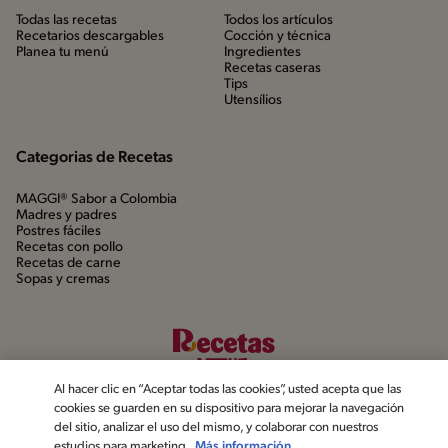
Todas las recetas
Todos los artículos
Recetarios descargables
Cocción y técnica
Planea tu menú
Ingredientes
Recetas caseras
Tips
Utensílios
Categorias de Recetas
MAGGI® Sabor a Colombia
Madres y padres
Postres fáciles
Recetas con pollo
Recetas de carne
Sopas y cremas
Al hacer clic en “Aceptar todas las cookies”, usted acepta que las
cookies se guarden en su dispositivo para mejorar la navegación
del sitio, analizar el uso del mismo, y colaborar con nuestros
estudios para marketing.
Más información