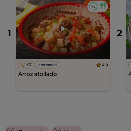
50'
Intermedio
4.9
Arroz atollado