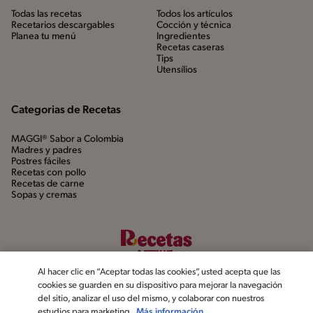
Todas las recetas
Todos los artículos
Recetarios descargables
Cocción y técnica
Planea tu menú
Ingredientes
Recetas caseras
Tips
Utensílios
Categorias de Recetas
MAGGI® Sabor a Colombia
Madres y padres
Postres fáciles
Recetas con pollo
Recetas de carne
Sopas y cremas
Al hacer clic en “Aceptar todas las cookies”, usted acepta que las
cookies se guarden en su dispositivo para mejorar la navegación
del sitio, analizar el uso del mismo, y colaborar con nuestros
estudios para marketing.
Más información