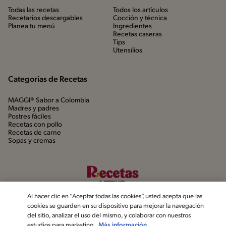
Todas las recetas
Todos los artículos
Recetarios descargables
Cocción y técnica
Planea tu menú
Ingredientes
Recetas caseras
Tips
Utensílios
Categorias de Recetas
MAGGI® Sabor a Colombia
Madres y padres
Postres fáciles
Recetas con pollo
Recetas de carne
Sopas y cremas
Al hacer clic en “Aceptar todas las cookies”, usted acepta que las
cookies se guarden en su dispositivo para mejorar la navegación
del sitio, analizar el uso del mismo, y colaborar con nuestros
estudios para marketing.
Más información