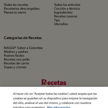
Todas las recetas
Todos los artículos
Recetarios descargables
Cocción y técnica
Planea tu menú
Ingredientes
Recetas caseras
Tips
Utensílios
Categorias de Recetas
MAGGI® Sabor a Colombia
Madres y padres
Postres fáciles
Recetas con pollo
Recetas de carne
Sopas y cremas
Al hacer clic en “Aceptar todas las cookies”, usted acepta que las
cookies se guarden en su dispositivo para mejorar la navegación
del sitio, analizar el uso del mismo, y colaborar con nuestros
estudios para marketing.
Más información