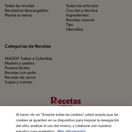
Todas las recetas
Todos los artículos
Recetarios descargables
Cocción y técnica
Planea tu menú
Ingredientes
Recetas caseras
Tips
Utensílios
Categorias de Recetas
MAGGI® Sabor a Colombia
Madres y padres
Postres fáciles
Recetas con pollo
Recetas de carne
Sopas y cremas
Al hacer clic en “Aceptar todas las cookies”, usted acepta que las
cookies se guarden en su dispositivo para mejorar la navegación
del sitio, analizar el uso del mismo, y colaborar con nuestros
estudios para marketing.
Más información