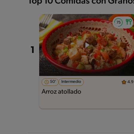
Top 10 Comidas con Grano
50'
Intermedio
4.9
Arroz atollado