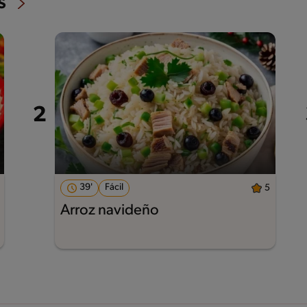
s
39'
Fácil
5
Arroz navideño