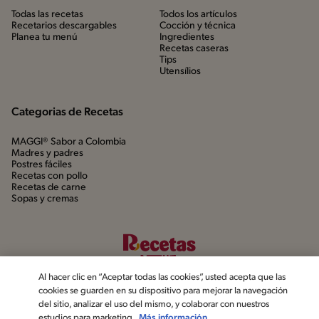
Todas las recetas
Todos los artículos
Recetarios descargables
Cocción y técnica
Planea tu menú
Ingredientes
Recetas caseras
Tips
Utensílios
Categorias de Recetas
MAGGI® Sabor a Colombia
Madres y padres
Postres fáciles
Recetas con pollo
Recetas de carne
Sopas y cremas
Al hacer clic en “Aceptar todas las cookies”, usted acepta que las
cookies se guarden en su dispositivo para mejorar la navegación
del sitio, analizar el uso del mismo, y colaborar con nuestros
estudios para marketing.
Más información