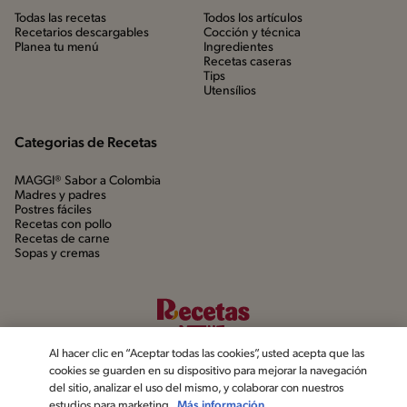
Todas las recetas
Todos los artículos
Recetarios descargables
Cocción y técnica
Planea tu menú
Ingredientes
Recetas caseras
Tips
Utensílios
Categorias de Recetas
MAGGI® Sabor a Colombia
Madres y padres
Postres fáciles
Recetas con pollo
Recetas de carne
Sopas y cremas
Al hacer clic en “Aceptar todas las cookies”, usted acepta que las
cookies se guarden en su dispositivo para mejorar la navegación
del sitio, analizar el uso del mismo, y colaborar con nuestros
estudios para marketing.
Más información