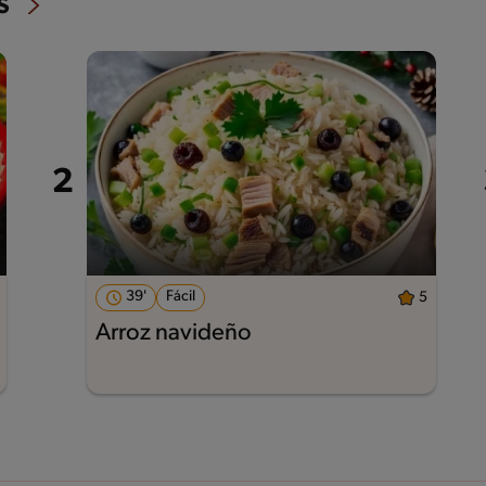
s
39'
Fácil
5
Arroz navideño