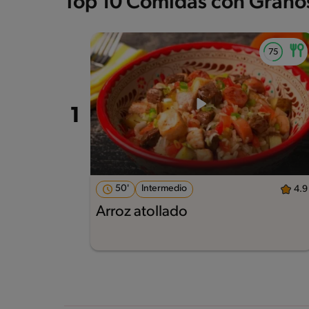
Top 10 Comidas con Grano
50'
Intermedio
4.9
Arroz atollado