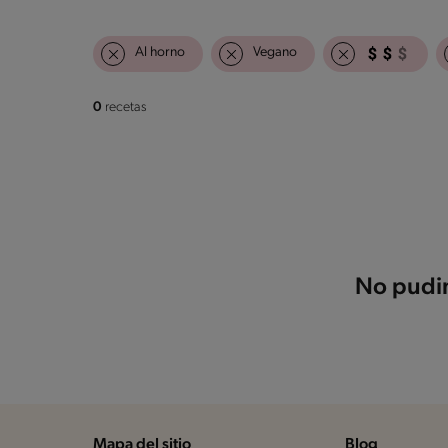
Al horno
Vegano
0
recetas
No pudim
Mapa del sitio
Blog