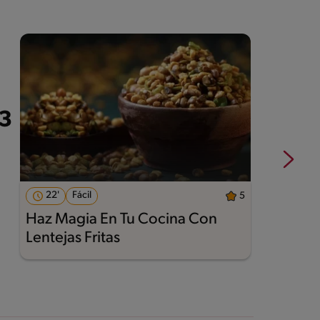
22'
Fácil
5
Haz Magia En Tu Cocina Con
A
Lentejas Fritas
M