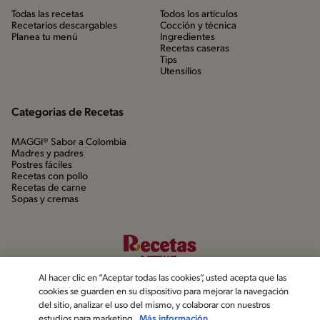
Todas las recetas
Todos los artículos
Recetarios descargables
Cocción y técnica
Planea tu menú
Ingredientes
Recetas caseras
Tips
Utensílios
Categorias de Recetas
MAGGI® Sabor a Colombia
Madres y padres
Postres fáciles
Recetas con pollo
Recetas de carne
Sopas y cremas
Al hacer clic en “Aceptar todas las cookies”, usted acepta que las
cookies se guarden en su dispositivo para mejorar la navegación
del sitio, analizar el uso del mismo, y colaborar con nuestros
estudios para marketing.
Más información