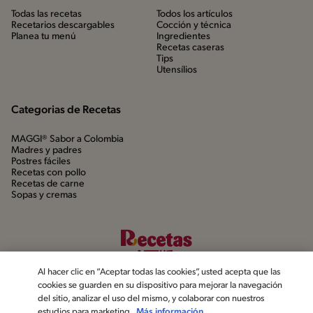
Todas las recetas
Todos los artículos
Recetarios descargables
Cocción y técnica
Planea tu menú
Ingredientes
Recetas caseras
Tips
Utensílios
Categorias de Recetas
MAGGI® Sabor a Colombia
Madres y padres
Postres fáciles
Recetas con pollo
Recetas de carne
Sopas y cremas
Al hacer clic en “Aceptar todas las cookies”, usted acepta que las
cookies se guarden en su dispositivo para mejorar la navegación
del sitio, analizar el uso del mismo, y colaborar con nuestros
estudios para marketing.
Más información