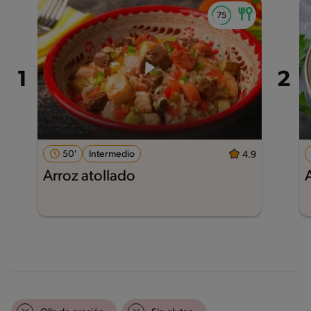
50'
Intermedio
4.9
Arroz atollado