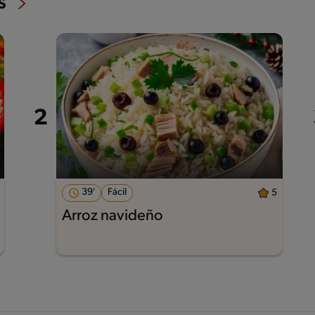
s
39'
Fácil
5
Arroz navideño