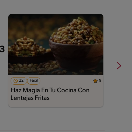
22'
Fácil
5
Haz Magia En Tu Cocina Con
A
Lentejas Fritas
M