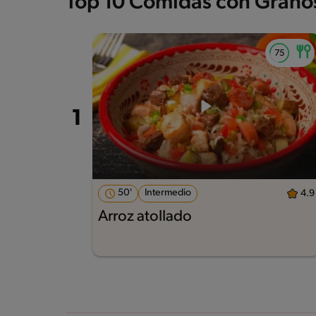
Top 10 Comidas con Grano
50'
Intermedio
4.9
Arroz atollado