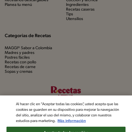
Recetarios descargables
Cocción y técnica
Planea tu menú
Ingredientes
Recetas caseras
Tips
Utensílios
Categorias de Recetas
MAGGI® Sabor a Colombia
Madres y padres
Postres fáciles
Recetas con pollo
Recetas de carne
Sopas y cremas
Al hacer clic en “Aceptar todas las cookies”, usted acepta que las
cookies se guarden en su dispositivo para mejorar la navegación
del sitio, analizar el uso del mismo, y colaborar con nuestros
estudios para marketing.
Más información
©2022, Nestlé. Marcas registradas por Société dels Produits Nestlé,
S.A. Vevey (Suiza)