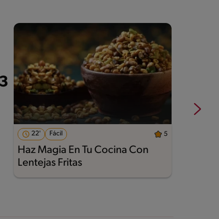
22'
Fácil
5
Haz Magia En Tu Cocina Con
A
Lentejas Fritas
M