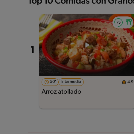
Top 10 Comidas con Grano
50'
Intermedio
4.9
Arroz atollado