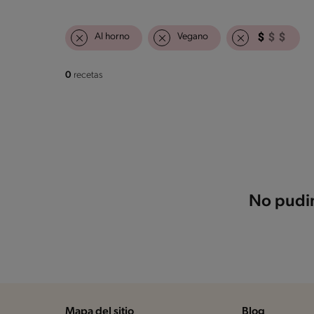
Al horno
Vegano
0
recetas
No pudim
Mapa del sitio
Blog