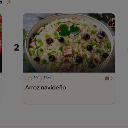
s
39'
Fácil
5
Arroz navideño