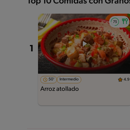
Top 10 Comidas con Grano
50'
Intermedio
4.9
Arroz atollado