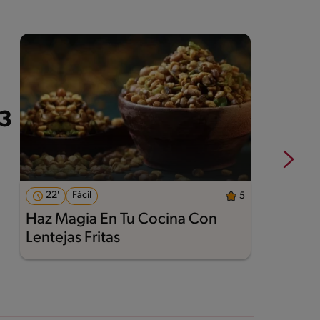
22'
Fácil
5
Haz Magia En Tu Cocina Con
A
Lentejas Fritas
M