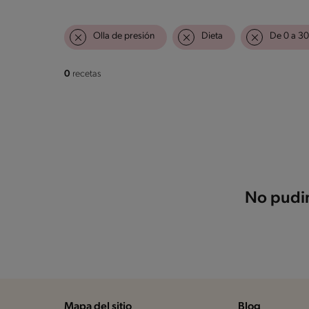
Olla de presión
Dieta
De 0 a 30
0
recetas
No pudim
Mapa del sitio
Blog