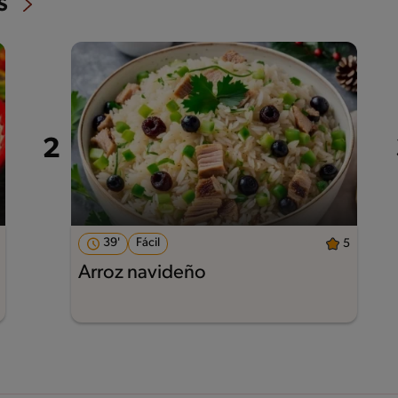
s
39'
Fácil
5
Arroz navideño