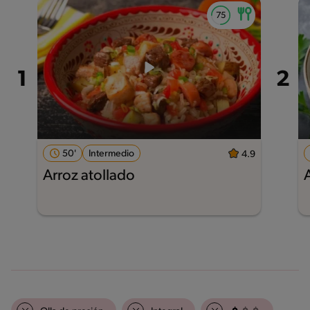
50'
Intermedio
4.9
Arroz atollado