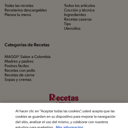
Todas las recetas
Todos los artículos
Recetarios descargables
Cocción y técnica
Planea tu menú
Ingredientes
Recetas caseras
Tips
Utensílios
Categorias de Recetas
MAGGI® Sabor a Colombia
Madres y padres
Postres fáciles
Recetas con pollo
Recetas de carne
Sopas y cremas
Al hacer clic en “Aceptar todas las cookies”, usted acepta que las
cookies se guarden en su dispositivo para mejorar la navegación
del sitio, analizar el uso del mismo, y colaborar con nuestros
estudios para marketing.
Más información