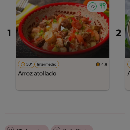
50'
Intermedio
4.9
Arroz atollado