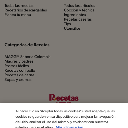
Todas las recetas
Todos los artículos
Recetarios descargables
Cocción y técnica
Planea tu menú
Ingredientes
Recetas caseras
Tips
Utensílios
Categorias de Recetas
MAGGI® Sabor a Colombia
Madres y padres
Postres fáciles
Recetas con pollo
Recetas de carne
Sopas y cremas
Al hacer clic en “Aceptar todas las cookies”, usted acepta que las
cookies se guarden en su dispositivo para mejorar la navegación
del sitio, analizar el uso del mismo, y colaborar con nuestros
estudios para marketing.
Más información