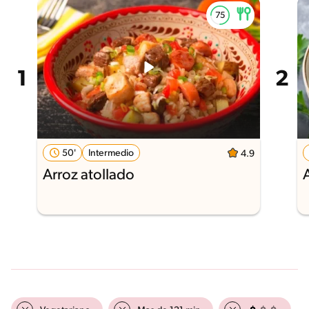
50'
Intermedio
4.9
Arroz atollado