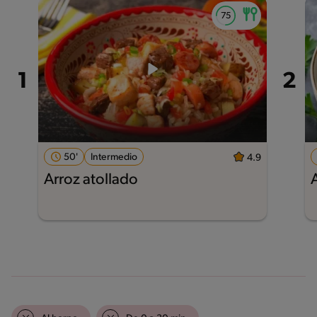
50'
Intermedio
4.9
Arroz atollado