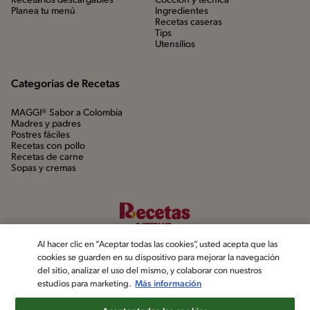
Recetarios descargables
Cocción y técnica
Planea tu menú
Ingredientes
Recetas caseras
Tips
Utensílios
Categorias de Recetas
MAGGI® Sabor a Colombia
Madres y padres
Postres fáciles
Recetas con pollo
Recetas de carne
Sopas y cremas
Al hacer clic en “Aceptar todas las cookies”, usted acepta que las
cookies se guarden en su dispositivo para mejorar la navegación
del sitio, analizar el uso del mismo, y colaborar con nuestros
estudios para marketing.
Más información
©2022, Nestlé. Marcas registradas por Société dels Produits Nestlé,
S.A. Vevey (Suiza)