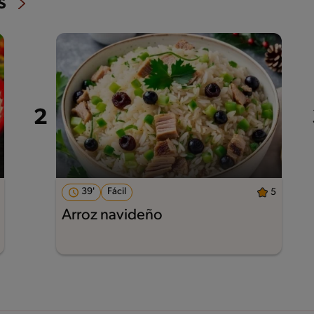
s
39'
Fácil
5
Arroz navideño