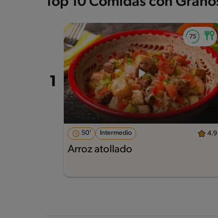
Top 10 Comidas con Grano
50'
Intermedio
4.9
Arroz atollado