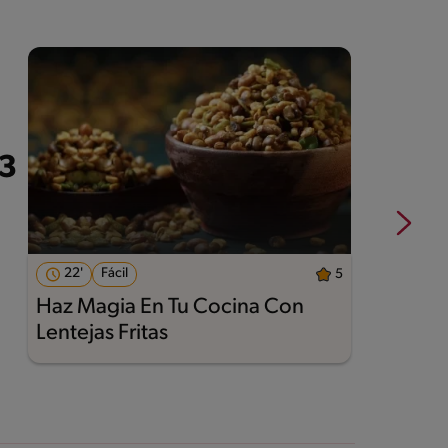
22'
Fácil
5
Haz Magia En Tu Cocina Con
A
Lentejas Fritas
M