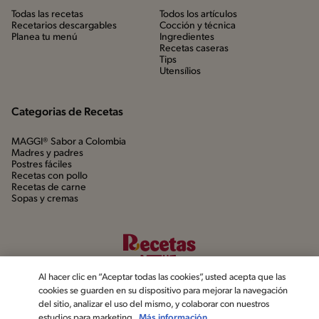
Todas las recetas
Todos los artículos
Recetarios descargables
Cocción y técnica
Planea tu menú
Ingredientes
Recetas caseras
Tips
Utensílios
Categorias de Recetas
MAGGI® Sabor a Colombia
Madres y padres
Postres fáciles
Recetas con pollo
Recetas de carne
Sopas y cremas
Al hacer clic en “Aceptar todas las cookies”, usted acepta que las
cookies se guarden en su dispositivo para mejorar la navegación
del sitio, analizar el uso del mismo, y colaborar con nuestros
estudios para marketing.
Más información