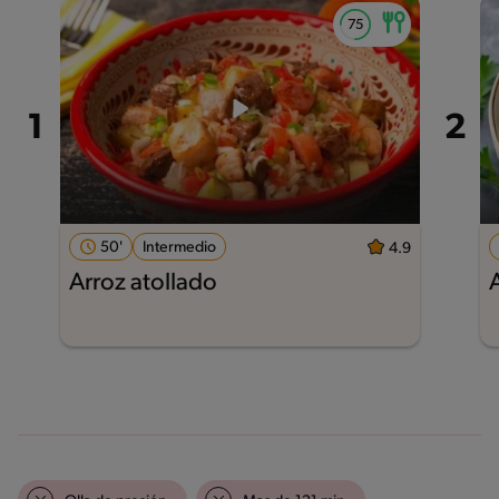
50'
Intermedio
4.9
Arroz atollado