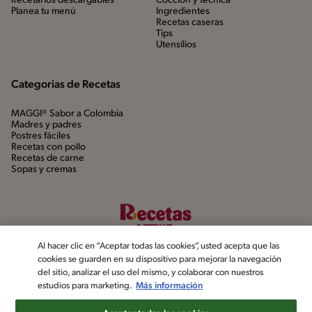
Recetarios descargables
Cocción y técnica
Planea tu menú
Ingredientes
Recetas caseras
Tips
Utensílios
Categorias de Recetas
MAGGI® Sabor a Colombia
Madres y padres
Postres fáciles
Recetas con pollo
Recetas de carne
Sopas y cremas
Al hacer clic en “Aceptar todas las cookies”, usted acepta que las
cookies se guarden en su dispositivo para mejorar la navegación
del sitio, analizar el uso del mismo, y colaborar con nuestros
estudios para marketing.
Más información
©2022, Nestlé. Marcas registradas por Société dels Produits Nestlé,
S.A. Vevey (Suiza)