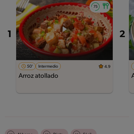
50'
Intermedio
4.9
Arroz atollado