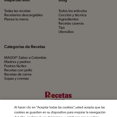
Mapa del sitio
Blog
Todas las recetas
Todos los artículos
Recetarios descargables
Cocción y técnica
Planea tu menú
Ingredientes
Recetas caseras
Tips
Utensílios
Categorias de Recetas
MAGGI® Sabor a Colombia
Madres y padres
Postres fáciles
Recetas con pollo
Recetas de carne
Sopas y cremas
Al hacer clic en “Aceptar todas las cookies”, usted acepta que las
cookies se guarden en su dispositivo para mejorar la navegación