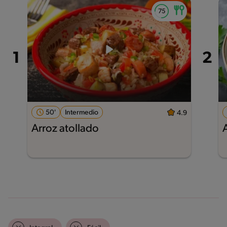
50'
Intermedio
4.9
Arroz atollado