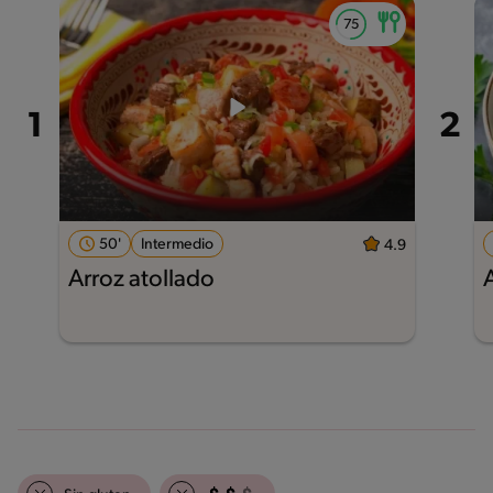
50'
Intermedio
4.9
Arroz atollado