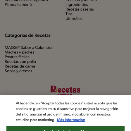
Recetarios descargables
Cocción y técnica
Planea tu menú
Ingredientes
Recetas caseras
Tips
Utensílios
Categorias de Recetas
MAGGI® Sabor a Colombia
Madres y padres
Postres fáciles
Recetas con pollo
Recetas de carne
Sopas y cremas
Al hacer clic en “Aceptar todas las cookies”, usted acepta que las
cookies se guarden en su dispositivo para mejorar la navegación
del sitio, analizar el uso del mismo, y colaborar con nuestros
estudios para marketing.
Más información
©2022, Nestlé. Marcas registradas por Société dels Produits Nestlé,
S.A. Vevey (Suiza)