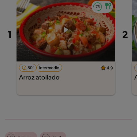
50'
Intermedio
4.9
Arroz atollado