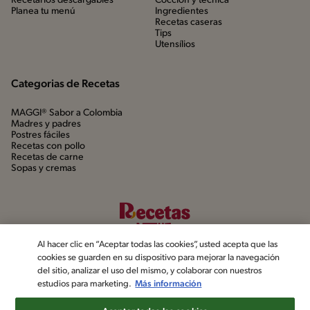
Recetarios descargables
Cocción y técnica
Planea tu menú
Ingredientes
Recetas caseras
Tips
Utensílios
Categorias de Recetas
MAGGI® Sabor a Colombia
Madres y padres
Postres fáciles
Recetas con pollo
Recetas de carne
Sopas y cremas
Al hacer clic en “Aceptar todas las cookies”, usted acepta que las
cookies se guarden en su dispositivo para mejorar la navegación
del sitio, analizar el uso del mismo, y colaborar con nuestros
estudios para marketing.
Más información
©2022, Nestlé. Marcas registradas por Société dels Produits Nestlé,
S.A. Vevey (Suiza)