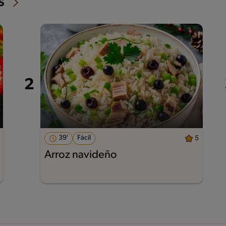
s
39'
Fácil
5
Arroz navideño