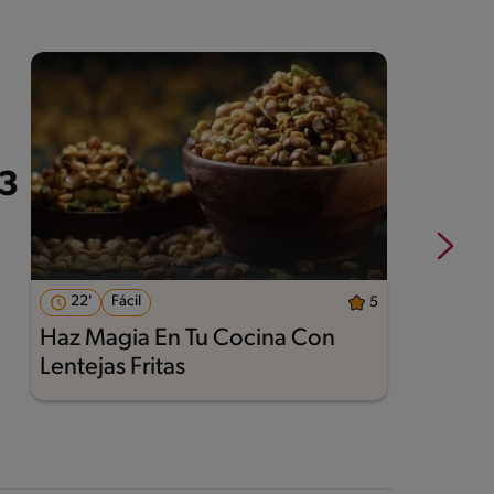
22'
Fácil
5
Haz Magia En Tu Cocina Con
A
Lentejas Fritas
M