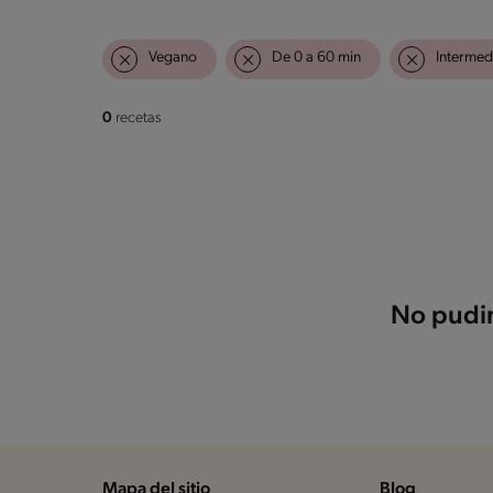
Vegano
De 0 a 60 min
Intermed
0
recetas
No pudim
Mapa del sitio
Blog