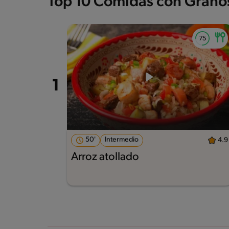
Top 10 Comidas con Grano
50'
Intermedio
4.9
Arroz atollado