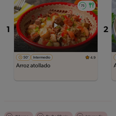
50'
Intermedio
4.9
Arroz atollado