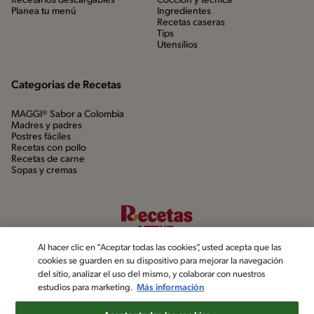
Recetarios descargables
Cocción y técnica
Planea tu menú
Ingredientes
Recetas caseras
Tips
Utensílios
Categorias de Recetas
MAGGI® Sabor a Colombia
Madres y padres
Postres fáciles
Recetas con pollo
Recetas de carne
Sopas y cremas
Al hacer clic en “Aceptar todas las cookies”, usted acepta que las
cookies se guarden en su dispositivo para mejorar la navegación
del sitio, analizar el uso del mismo, y colaborar con nuestros
estudios para marketing.
Más información
©2022, Nestlé. Marcas registradas por Société dels Produits Nestlé,
S.A. Vevey (Suiza)