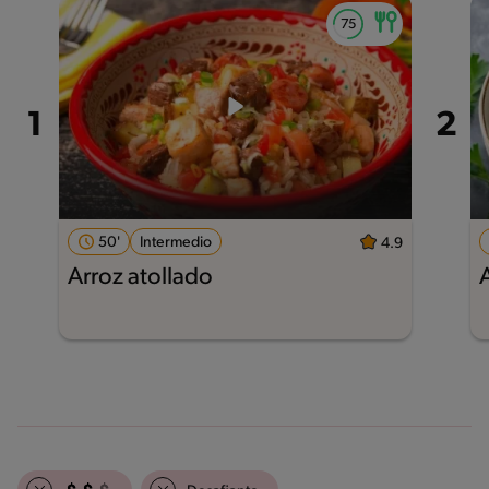
50'
Intermedio
4.9
Arroz atollado