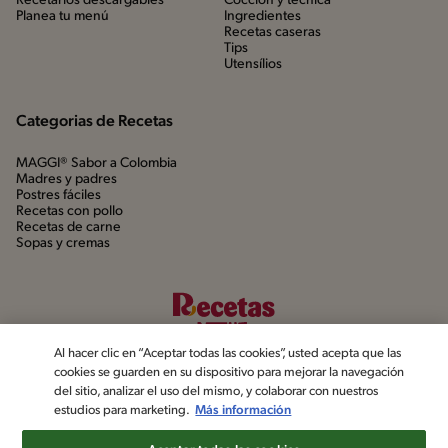
Recetarios descargables
Cocción y técnica
Planea tu menú
Ingredientes
Recetas caseras
Tips
Utensílios
Categorias de Recetas
MAGGI® Sabor a Colombia
Madres y padres
Postres fáciles
Recetas con pollo
Recetas de carne
Sopas y cremas
Al hacer clic en “Aceptar todas las cookies”, usted acepta que las
cookies se guarden en su dispositivo para mejorar la navegación
del sitio, analizar el uso del mismo, y colaborar con nuestros
estudios para marketing.
Más información
©2022, Nestlé. Marcas registradas por Société dels Produits Nestlé,
S.A. Vevey (Suiza)